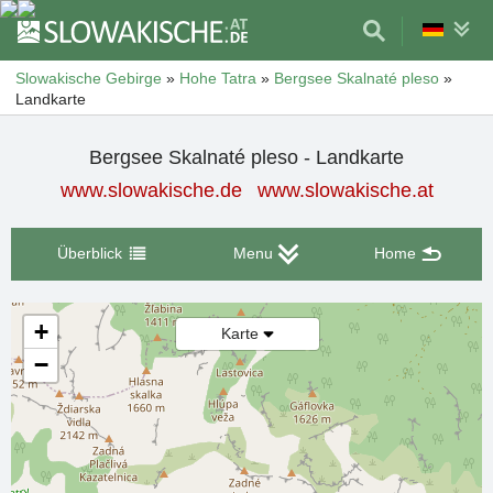
Slowakische Gebirge
»
Hohe Tatra
»
Bergsee Skalnaté pleso
»
Landkarte
Bergsee Skalnaté pleso - Landkarte
www.slowakische.de
www.slowakische.at
Überblick
Menu
Home
+
Karte
−