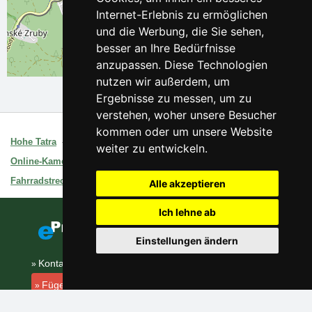
Internet-Erlebnis zu ermöglichen
und die Werbung, die Sie sehen,
besser an Ihre Bedürfnisse
anzupassen. Diese Technologien
Leaflet
| ©
OpenStreetMap
contributors
nutzen wir außerdem, um
Ergebnisse zu messen, um zu
verstehen, woher unsere Besucher
Interessante Links:
kommen oder um unsere Website
Hohe Tatra
Gebietsbegleiter
weiter zu entwickeln.
Online-Kameras Hohe Tatra
Wettervorhersage, Online-Kameras
Fahrradstrecken Hohe Tatra
Fahrplan, Karte, Höhenprofil
Alle akzeptieren
Ich lehne ab
Einstellungen ändern
Kontakt
Fügen Sie Ihre Unterkunft hinzu
(auf Slowakisch)